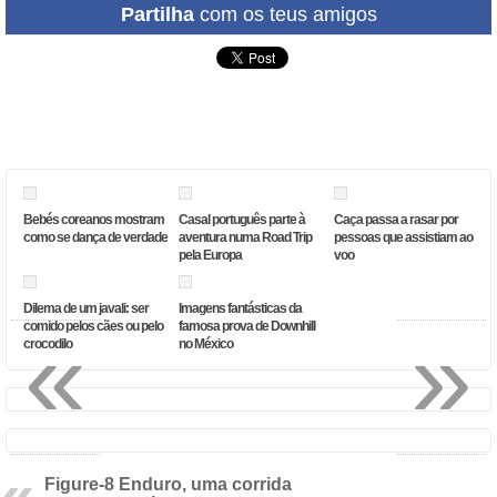
Partilha
com os teus amigos
Bebés coreanos mostram
Casal português parte à
Caça passa a rasar por
como se dança de verdade
aventura numa Road Trip
pessoas que assistiam ao
pela Europa
voo
Dilema de um javali: ser
Imagens fantásticas da
«
»
comido pelos cães ou pelo
famosa prova de Downhill
crocodilo
no México
Figure-8 Enduro, uma corrida