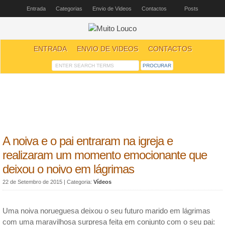
Entrada
Categorias
Envio de Videos
Contactos
Posts
ENTRADA
ENVIO DE VIDEOS
CONTACTOS
A noiva e o pai entraram na igreja e
realizaram um momento emocionante que
deixou o noivo em lágrimas
22 de Setembro de 2015
| Categoria:
Vídeos
Uma noiva norueguesa deixou o seu futuro marido em lágrimas
com uma maravilhosa surpresa feita em conjunto com o seu pai: