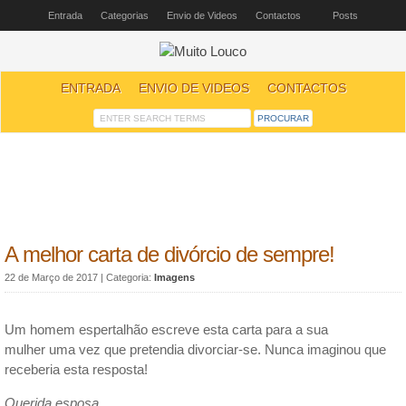
Entrada
Categorias
Envio de Videos
Contactos
Posts
ENTRADA
ENVIO DE VIDEOS
CONTACTOS
A melhor carta de divórcio de sempre!
22 de Março de 2017
| Categoria:
Imagens
Um homem espertalhão escreve esta carta para a sua
mulher uma vez que pretendia divorciar-se. Nunca imaginou que
receberia esta resposta!
Querida esposa,