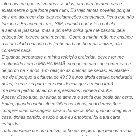
infernais em que estivemos casados, um bom homem não é
exatamente o que foste para mim. Eu vejo tantas novelas porque
elas me distraem das tuas reclamações constantes. Pena que não
funciona. Eu apercebi-me, SIM, quando cortaste o cabelo
a semana passada, mas a primeira coisa que me passou pela
cabeça foi: “parece uma menina.” Como a minha mãe me ensinou
a ficar calada quando não tenho nada de bom para dizer, não
comentei nada.
E quando preparaste a minha refeição preferida, deves ter me
confundido com a MINHA IRMÃ, porque eu parei de comer carne
de porco há 7 anos. Em relação às cuecas de sedas: eu afastei-
me de ti porque a etiqueta de 49.99 euros ainda estava pendurada
nelas, e eu rezei para ser coincidência que a minha irmã
me tenha pedido 50 euros emprestados naquela manhã.
Apesar disso tudo, eu ainda te amava e sentia que podia dar certo.
Então, quando ganhei 40 milhões na loteria, pedi demissão e
comprei duas passagens para a Jamaica. Mas quando cheguei a
casa, tinhas partido, e tudo o que eu encontrei foi a tua carta
estúpida.
Tudo acontece por um motivo, acho eu. Espero que tenhas a vida