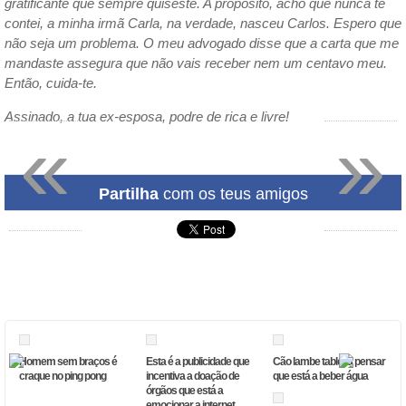
gratificante que sempre quiseste. A propósito, acho que nunca te
contei, a minha irmã Carla, na verdade, nasceu Carlos. Espero que
não seja um problema. O meu advogado disse que a carta que me
mandaste assegura que não vais receber nem um centavo meu.
Então, cuida-te.
Assinado, a tua ex-esposa, podre de rica e livre!
«
»
Partilha
com os teus amigos
Homem sem braços é
Esta é a publicidade que
Cão lambe tablet a pensar
craque no ping pong
incentiva a doação de
que está a beber água
órgãos que está a
emocionar a internet